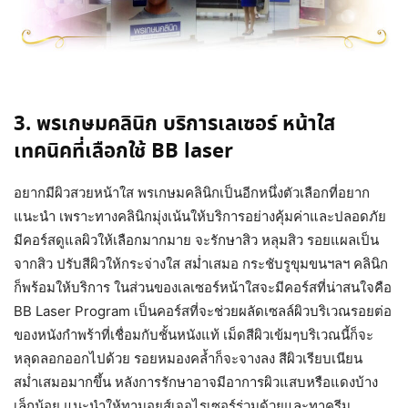
3. พรเกษมคลินิก บริการเลเซอร์ หน้าใส
เทคนิคที่เลือกใช้ BB laser
อยากมีผิวสวยหน้าใส พรเกษมคลินิกเป็นอีกหนึ่งตัวเลือกที่อยาก
แนะนำ เพราะทางคลินิกมุ่งเน้นให้บริการอย่างคุ้มค่าและปลอดภัย
มีคอร์สดูแลผิวให้เลือกมากมาย จะรักษาสิว หลุมสิว รอยแผลเป็น
จากสิว ปรับสีผิวให้กระจ่างใส สม่ำเสมอ กระชับรูขุมขนฯลฯ คลินิก
ก็พร้อมให้บริการ ในส่วนของเลเซอร์หน้าใสจะมีคอร์สที่น่าสนใจคือ
BB Laser Program เป็นคอร์สที่จะช่วยผลัดเซลล์ผิวบริเวณรอยต่อ
ของหนังกำพร้าที่เชื่อมกับชั้นหนังแท้ เม็ดสีผิวเข้มๆบริเวณนี้ก็จะ
หลุดลอกออกไปด้วย รอยหมองคล้ำก็จะจางลง สีผิวเรียบเนียน
สม่ำเสมอมากขึ้น หลังการรักษาอาจมีอาการผิวแสบหรือแดงบ้าง
เล็กน้อย แนะนำให้ทามอยส์เจอไรเซอร์ร่วมด้วยและทาครีม