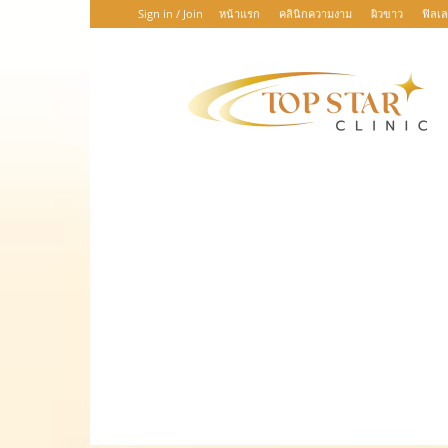
Sign in / Join
หน้าแรก
คลินิกความงาม
ผิวขาว
ฟิลเล
TOP
STAR
CLINIC
:
เพราะ
ความ
สวย
บันดาล
ทุก
ความ
สำเร็จ