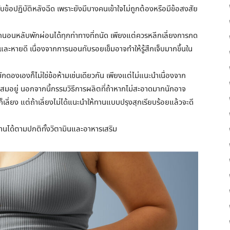
บข้อปฏิบัติหลังฉีด เพราะยังมีบางคนเข้าใจไม่ถูกต้องหรือมีข้อสงสัย
นอนหลับพักผ่อนได้ทุกท่าทางที่ถนัด เพียงแต่ควรหลีกเลี่ยงการกด
ละหายดี เนื่องจากการนอนทับรอยเข็มอาจทำให้รู้สึกเจ็บมากขึ้นใน
งเองก็ไม่ใช่ข้อห้ามเช่นเดียวกัน เพียงแต่ไม่แนะนำเนื่องจาก
สมอยู่ นอกจากนี้กรรมวิธีการผลิตที่ถ้าหากไม่สะอาดมากนักอาจ
ด้ก็เลี่ยง แต่ถ้าเลี่ยงไม่ได้แนะนำให้ทานแบบปรุงสุกเรียบร้อยแล้วจะดี
านได้ตามปกติทั้งวิตามินและอาหารเสริม