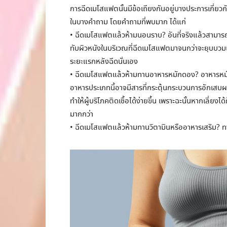
การฉีดเมโสแฟตนั้นมีข้อเถียงกันอยู่บางประการเกี่ยวกั
ในบางคำถาม โดยคำถามที่พบมาก ได้แก่
• ฉีดเมโสแฟตแล้วห้ามนอนราบ? อันที่จริงแล้วสามารถ
ทับผิวหนังในบริเวณที่ฉีดเมโสแฟตมาจนกว่าจะยุบบวมแ
ระยะแรกหลังฉีดนั่นเอง
• ฉีดเมโสแฟตแล้วห้ามทานอาหารหมักดอง? อาหารหมักดอ
อาหารประเภทนี้อาจมีสารที่กระตุ้นกระบวนการอักเสบผ
ทำให้ผู้บริโภคติดเชื้อได้ง่ายขึ้น เพราะฉะนั้นหากเลี่ยงไ
มากกว่า
• ฉีดเมโสแฟตแล้วห้ามทานวิตามินหรืออาหารเสริม? ท