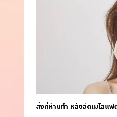
สิ่งที่ห้ามทำ หลังฉีดเมโสแฟ