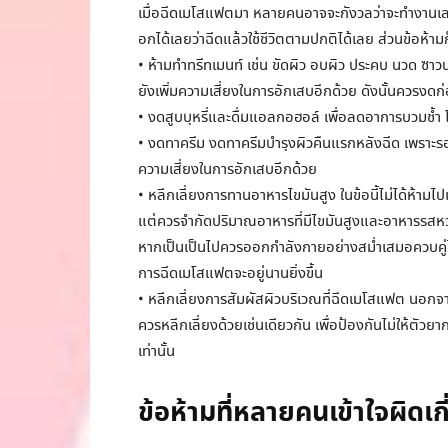
เมื่อฉีดเมโสแฟตมา หลายคนอาจจะกังวลว่าจะทำงานเลยไ
อกได้เลยว่าฉีดแล้วใช้ชีวิตตามปกติได้เลย ส่วนข้อห้ามก็ม
• ห้ามทำทรีทเมนท์ เช่น ขัดผิว อบผิว ประคบ นวด ซาวน่
ยังเพิ่มความเสี่ยงในการอักเสบอีกด้วย ดังนั้นควรงดก
• งดสูบบุหรี่และดื่มแอลกอฮอล์ เพื่อลดอาการบวมช้ำ
• งดทาครีม งดทาครีมบำรุงผิวคืนแรกหลังฉีด เพราะรอย
ความเสี่ยงในการอักเสบอีกด้วย
• หลีกเลี่ยงการทานอาหารไขมันสูง ในข้อนี้ไม่ได้ห้าม
แต่ควรจำกัดปริมาณอาหารที่มีไขมันสูงและอาหารรสหวานจ
หากเป็นเป็นไปควรออกกำลังกายอย่างสม่ำเสมอควบคู่ไ
การฉีดเมโสแฟตจะอยู่นานยิ่งขึ้น
• หลีกเลี่ยงการสัมผัสผิวบริเวณที่ฉีดเมโสแฟต นอกจ
ควรหลีกเลี่ยงด้วยเช่นเดียวกัน เพื่อป้องกันไม่ให้ตัวย
เท่านั้น
ข้อห้ามที่หลายคนเข้าใจผิดเ