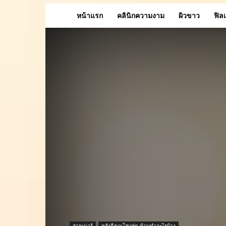
หน้าแรก
คลินิกความงาม
ผิวขาว
ฟิล
สาระน่ารู้
หลังฉีดเมโสแฟต ห้ามทำอะไรบ้าง