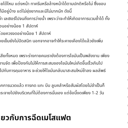
ด้ไหม แต่งหน้า ทาครีมหรือล้างหน้าได้ตามปกติหรือไม่ ซึ่งขอบ
ีอยู่บ้าง แต่ไม่ยุ่งยากและมีไม่มากนัก ดังนี้
า เลเซอร์ไปจนถึงการว่ายน้ำ เพราะว่าจะทำให้เกิดอาการบวมช้ำได้ ทั้ง
่อนอย่างน้อย 1 สัปดาห์
 โดยควรงดอย่างน้อย 1 สัปดาห์
เข็มยังไม่ปิดสนิท นอกจากอาจทำให้ระคายเคืองได้แล้วยังเพิ่ม
ไปเสียทั้งหมด เพราะร่างกายคนเรายังต้องการไขมันเป็นพลังงาน เพียง
ัด เพื่อป้องกันไม่ให้การสะสมของไขมันใหม่เกิดขึ้นเร็วเกินไป
ปกับการคุมอาหาร จะช่วยให้ไขมันกลับมาสะสมใหม่ช้าลง ผลลัพธ์
ากการนวดแล้ว การกด แกะ บีบ ลูบคลำหรือสัมผัสโดยไม่จำเป็นก็
ากระจายไปยังบริเวณที่ไม่ต้องการนั่นเอง แต่ข้อนี้งดเพียง 1-2 วัน
กี่ยวกับการฉีดเมโสแฟต