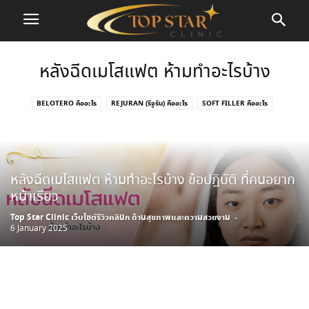
หลังฉีดเมโสแฟต ห้ามทำอะไรบ้าง
BELOTERO คืออะไร
REJURAN (รีจูรัน) คืออะไร
SOFT FILLER คืออะไร
ฉีดฟิลเลอร์อันตรายไหม
ฉีดเมโสหน้าใสยี่ห้อไหนดี
ฉีดเมโสแฟต กี่วันเห็นผล
ฉีดเมโสแฟต อยู่ได้นานแค่ไหน
ฉีดเมโสแฟตต้นขา
ฉีดเมโสแฟตแขน
ฉีดเมโสแฟตแล้ว หน้าบวม
ร้อยไหมกับฉีดโบอันไหนดีกว่า
รู้ก่อนฉีดเมโสแฟต
หลังฉีดเมโสแฟต ห้ามทำอะไรบ้าง ข้อปฎิบัติ ที่คนอยาก
วิธีรักษาฝ้า กระ จุดด่างดำ
วิธีลดเหนียง ไขมันใต้คางเยอะ
สิวที่คาง คืออะไร
หน้าเรียว
สิวเสี้ยน เกิดจากอะไร
สิวไม่มีหัว เกิดจากอะไร
หลังฉีดมาเด้ ควรดูแลยังไง
หลังฉีดเมโสแฟต ห้ามทำอะไรบ้าง
เมโสแฟต
เมโสแฟตเหนียง
เสริมจมูก ราคาเท่าไหร่
Top Star Clinic เว็บไซต์รีวิวคลินิก ด้านสุขภาพและความสวยงาม
-
6 January 2025