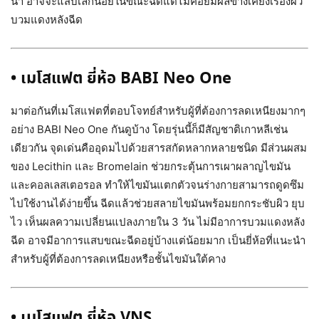
น้ำ อาจจะแสบเล็กน้อยในขณะฉีดแต่ไม่ค่อยมีผลข้างเคียงเรื่องผิว
บวมแดงหลังฉีด
•
เมโสแฟต
ยี่ห้อ
BABI Neo One
มาต่อกันที่เมโสแฟตที่ตอบโจทย์สำหรับผู้ที่ต้องการลดเหนียงมากๆ
อย่าง BABI Neo One กันดูบ้าง โดยรุ่นนี้ก็มีสัญชาติเกาหลีเช่น
เดียวกัน จุดเด่นคืออุดมไปด้วยสารสกัดหลากหลายชนิด มีส่วนผสม
ของ Lecithin และ Bromelain ช่วยกระตุ้นการเผาผลาญไขมัน
และคอลเลสเตอรอล ทำให้ไขมันแตกตัวจนร่างกายสามารถดูดซึม
ไปใช้งานได้ง่ายขึ้น ฉีดแล้วช่วยสลายไขมันพร้อมยกกระชับผิว ยุบ
ไว เห็นผลความเปลี่ยนแปลงภายใน 3 วัน ไม่มีอาการบวมแดงหลัง
ฉีด อาจมีอาการแสบขณะฉีดอยู่บ้างแต่น้อยมาก เป็นยี่ห้อที่แนะนำ
สำหรับผู้ที่ต้องการลดเหนียงหรือชั้นไขมันใต้คาง
•
เมโสแฟต
ยี่ห้อ
VNS