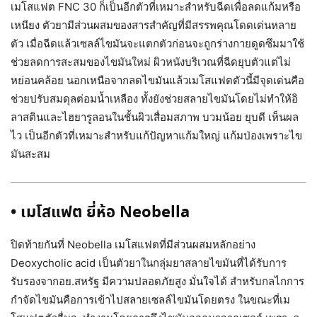
เมโสแฟต FNC 30 ก็เป็นอีกตัวที่เหมาะสำหรับฉีดเพื่อลดแก้มหรือ
เหนียง ตัวยามีส่วนผสมของสารสำคัญที่มีสรรพคุณโดดเด่นหลาย
ตัว เมื่อฉีดแล้วเซลล์ไขมันจะแตกตัวก่อนจะถูกร่างกายดูดซึมมาใช้
ช่วยลดการสะสมของไขมันใหม่ ผิวหนังบริเวณที่ฉีดยุบตัวแต่ไม่
หย่อนคล้อย นอกเหนือจากลดไขมันแล้วเมโสแฟตตัวนี้มีจุดเด่นคือ
ช่วยปรับสมดุลต่อมน้ำเหลือง ทั้งยังช่วยสลายไขมันโดยไม่ทำให้อิ
ลาสตินและไฮยารูลอนในชั้นผิวเสื่อมสภาพ บวมน้อย ยุบดี เห็นผล
ไว เป็นอีกตัวที่เหมาะสำหรับแก้ปัญหาแก้มใหญ่ แก้มป่องเพราะไข
มันสะสม
•
เมโสแฟต
ยี่ห้อ
Neobella
ปิดท้ายกันที่ Neobella เมโสแฟตที่มีส่วนผสมหลักอย่าง
Deoxycholic acid เป็นตัวยาในกลุ่มยาสลายไขมันที่ได้รับการ
รับรองจากอย.สหรัฐ มีความปลอดภัยสูง มั่นใจได้ สำหรับกลไกการ
กำจัดไขมันคือการเข้าไปสลายเซลล์ไขมันโดยตรง ในขณะที่เม