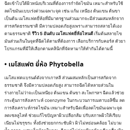
ฉีดเข้าไปใต้ผิวหนังบริเวณที่ต้องการกำจัดไขมัน เหมาะสำหรับใช้
ลดไขมันแบบเร่งด่วนเฉพาะจุด เช่น แก้ม เหนียง ต้นแขน ต้นขา
เป็นต้น เมโสแฟตยี่ห้อที่มีมาตรฐานส่วนมากจะมีส่วนผสมหลักจาก
สารสกัดธรรมชาติ มีความปลอดภัยสูงเพราะสามารถสลายได้เอง
ตามธรรมชาติ
รีวิว 5 อันดับ เมโสแฟตยี่ห้อไหนดี
เริ่มต้นสลายไข
มันส่วนเกินในจุดที่ฉีดได้ตามที่ต้องการ เลือกบริการกับคอร์ส ตัวยา
โปรแกรมที่มีให้เลือกตามคลินิกที่จัดหามาให้ทำกันได้ตามนี้
•
เมโสแฟต
ยี่ห้อ
Phytobella
เมโสแฟตแบรนด์ดังจากเกาหลี ส่วนผสมหลักเป็นสารสกัดจาก
ธรรมชาติ จึงมีความปลอดภัยสูง สามารถฉีดได้หลายส่วนใน
ร่างกายไม่ว่าจะเป็นเหนียง ต้นแขน ต้นขา สะโพกฯลฯ ฉีดแล้วช่วย
กระตุ้นการสังเคราะห์ coenzyme ในกระบวนการเมตาบอลิซึ่ม ลด
การสังเคราะห์กรดไขมัน เหมาะสำหรับฉีดเพื่อลดไขมันเฉพาะจุด
ลดเซลลูไลท์ ช่วยแก้ไขปัญหาผิวเปลือกส้ม ปรับสภาพผิวให้เรียบ
เนียนไม่ขรุขระ ทั้งยังช่วยยกกระชับผิว ผิวไม่หย่อนคล้อย ไม่บวม