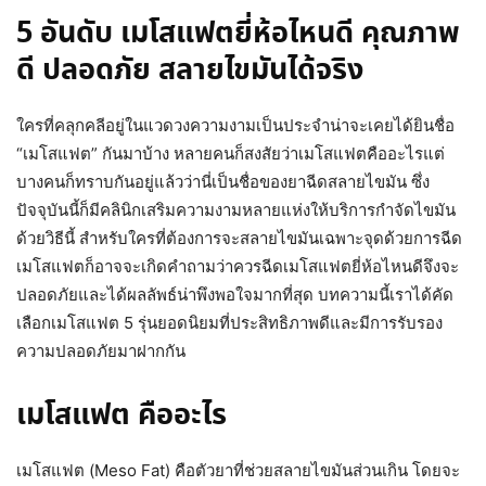
5 อันดับ เมโสแฟตยี่ห้อไหนดี คุณภาพ
ดี ปลอดภัย สลายไขมันได้จริง
ใครที่คลุกคลีอยู่ในแวดวงความงามเป็นประจำน่าจะเคยได้ยินชื่อ
“เมโสแฟต” กันมาบ้าง หลายคนก็สงสัยว่าเมโสแฟตคืออะไรแต่
บางคนก็ทราบกันอยู่แล้วว่านี่เป็นชื่อของยาฉีดสลายไขมัน ซึ่ง
ปัจจุบันนี้ก็มีคลินิกเสริมความงามหลายแห่งให้บริการกำจัดไขมัน
ด้วยวิธีนี้ สำหรับใครที่ต้องการจะสลายไขมันเฉพาะจุดด้วยการฉีด
เมโสแฟตก็อาจจะเกิดคำถามว่าควรฉีดเมโสแฟตยี่ห้อไหนดีจึงจะ
ปลอดภัยและได้ผลลัพธ์น่าพึงพอใจมากที่สุด บทความนี้เราได้คัด
เลือกเมโสแฟต 5 รุ่นยอดนิยมที่ประสิทธิภาพดีและมีการรับรอง
ความปลอดภัยมาฝากกัน
เมโสแฟต คืออะไร
เมโสแฟต (Meso Fat) คือตัวยาที่ช่วยสลายไขมันส่วนเกิน โดยจะ