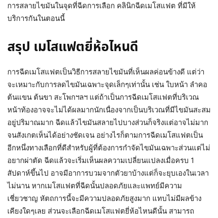
การสลายไขมันในจุดที่ฉีดการเลือก คลินิกฉีดเมโสแฟต ที่มีให้
บริการกันในตอนนี้
สรุป เมโสแฟตยี่ห้อไหนดี
การฉีดเมโสแฟตเป็นวิธีการสลายไขมันที่เห็นผลค่อนข้างดี แต่ว่า
จะเหมาะกับการลดไขมันเฉพาะจุดเล็กๆเท่านั้น เช่น ใบหน้า ลำคอ
ต้นแขน ต้นขา สะโพกฯลฯ แต่ถ้าเป็นการฉีดเมโสแฟตที่บริเวณ
หน้าท้องอาจจะไม่ได้ผลมากนักเนื่องจากเป็นบริเวณที่มีไขมันสะสม
อยู่ปริมาณมาก ฉีดแล้วไขมันสลายไปบางส่วนก็จริงแต่อาจไม่มาก
จนสังเกตเห็นได้อย่างชัดเจน อย่างไรก็ตามการฉีดเมโสแฟตเป็น
อีกหนึ่งทางเลือกที่ดีสำหรับผู้ที่ต้องการกำจัดไขมันเฉพาะส่วนแต่ไม่
อยากผ่าตัด ฉีดแล้วจะเริ่มเห็นผลความเปลี่ยนแปลงเมื่อครบ 1
สัปดาห์ขึ้นไป อาจมีอาการบวมจากตัวยาบ้างแต่ก็จะยุบเองในเวลา
ไม่นาน หากเมโสแฟตที่ฉีดนั้นปลอดภัยและแพทย์มีความ
เชี่ยวชาญ หัตถการนี้จะมีความปลอดภัยสูงมาก แทบไม่มีผลข้าง
เคียงใดๆเลย ส่วนจะเลือกฉีดเมโสแฟตยี่ห้อไหนดีนั้น สามารถ