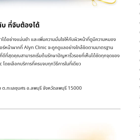
 ที่จับต้องได้
ด้อย่างแม่นยำ และเพิ่มความมั่นใจให้กับผิวหน้าที่ดูมีความหมอง
เลอร์หน้าผากที่ Alyn Clinic จะถูกดูแลอย่างใกล้ชิดตามมาตรฐาน
ี่ดีที่สุดคุณสามารถเริ่มต้นรักษาปัญหาริ้วรอยที่เห็นได้ชัดทุกจุดของ
ic โดยเลือกบริการที่ครบจบทุกวิธีการในที่เดียว
าช ต.ทะเลชุบศร อ.ลพบุรี จังหวัดลพบุรี 15000