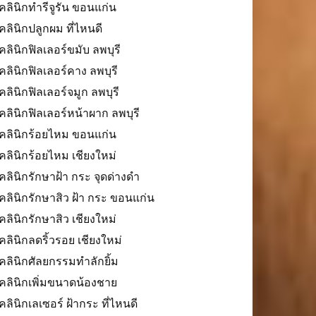
คลินิกทำรีจูรัน ขอนแก่น
คลินิกปลูกผม ที่ไหนดี
คลินิกฟิลเลอร์ขมับ ลพบุรี
คลินิกฟิลเลอร์คาง ลพบุรี
คลินิกฟิลเลอร์จมูก ลพบุรี
คลินิกฟิลเลอร์หน้าผาก ลพบุรี
คลินิกร้อยไหม ขอนแก่น
คลินิกร้อยไหม เชียงใหม่
คลินิกรักษาฝ้า กระ จุดด่างดำ
คลินิกรักษาสิว ฝ้า กระ ขอนแก่น
คลินิกรักษาสิว เชียงใหม่
คลินิกลดริ้วรอย เชียงใหม่
คลินิกศัลยกรรมทำลักยิ้ม
คลินิกเพิ่มขนาดน้องชาย
คลินิกเลเซอร์ ฝ้ากระ ที่ไหนดี