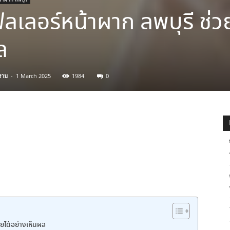
ลเลอร์หน้าผาก ลพบุรี ช่วย
ล
งาม
-
1 March 2025
1984
0
ยได้อย่างเห็นผล