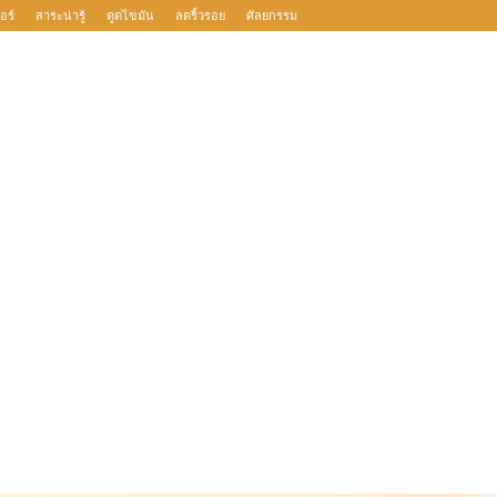
อร์
สาระน่ารู้
ดูดไขมัน
ลดริ้วรอย
ศัลยกรรม