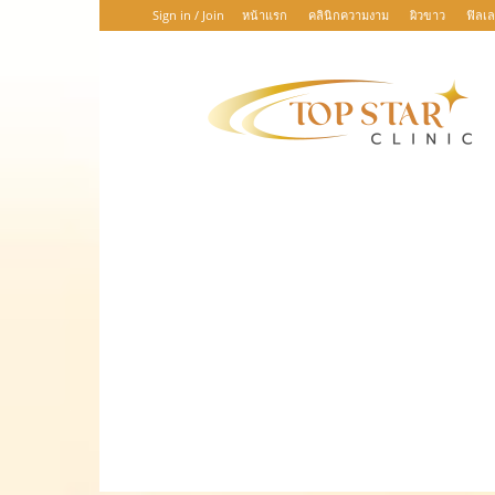
Sign in / Join
หน้าแรก
คลินิกความงาม
ผิวขาว
ฟิลเล
TOP
STAR
CLINIC
:
เพราะ
ความ
สวย
บันดาล
ทุก
ความ
สำเร็จ