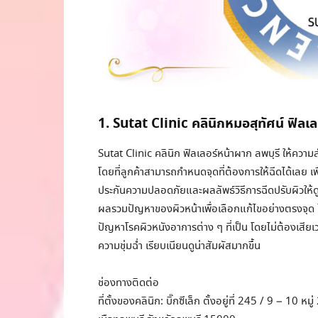
1. Sutat Clinic คลินิกหมอสุทัศน์ ฟิลเล
Sutat Clinic คลินิก ฟิลเลอร์หน้าผาก ลพบุรี ให้ควา
โดยที่ลูกค้าสามารถกำหนดจุดที่ต้องการให้ฉีดได้เลย เพ
ประกันความปลอดภัยและผลลัพธ์วิธีการฉีดปรับผิวให้ดู
ผลรวมปัญหาของผิวหน้าเพื่อเลือกแก้ไขอย่างตรงจุด 
ปัญหาโรคผิวหนังอาการต่าง ๆ ที่เป็น โดยไม่ต้องเสียเวล
ความชุ่มฉ่ำ เรียบเนียนดูน่าสัมผัสมากขึ้น
ช่องทางติดต่อ
ที่ตั้งของคลินิก: บิ๊กซีเล็ก ตั้งอยู่ที่ 245 / 9 – 