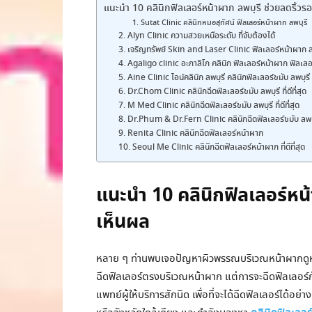
แนะนำ 10 คลินิกฟิลเลอร์หน้าผาก ลพบุรี ช่วยลดริ้วรอ
1. Sutat Clinic คลินิกหมอสุทัศน์ ฟิลเลอร์หน้าผาก ลพบุรี
2. Alyn Clinic ความสวยเหนือระดับ ที่จับต้องได้
3. เจริญทรัพย์ Skin and Laser Clinic ฟิลเลอร์หน้าผาก ล
4. Agaligo clinic อะกาลิโก คลินิก ฟิลเลอร์หน้าผาก ฟิลเลอร
5. Aine Clinic ไอน์คลินิก ลพบุรี คลินิกฟิลเลอร์ขมับ ลพบุรี
6. Dr.Chom Clinic คลินิกฉีดฟิลเลอร์ขมับ ลพบุรี ที่ดีที่สุด
7. M Med Clinic คลินิกฉีดฟิลเลอร์ขมับ ลพบุรี ที่ดีที่สุด
8. Dr.Phum & Dr.Fern Clinic คลินิกฉีดฟิลเลอร์ขมับ ลพบ
9. Renita Clinic คลินิกฉีดฟิลเลอร์หน้าผาก
10. Seoul Me Clinic คลินิกฉีดฟิลเลอร์หน้าผาก ที่ดีที่สุด
แนะนำ 10 คลินิกฟิลเลอร์หน้
เห็นผล
หลาย ๆ ท่านพบเจอปัญหาผิวพรรณบริเวณหน้าผากดูหย่อน
ฉีดฟิลเลอร์ตรงบริเวณหน้าผาก แต่การจะฉีดฟิลเลอร์กับ
แพทย์ผู้ให้บริการสักนิด เพื่อที่จะได้ฉีดฟิลเลอร์ได้อย่