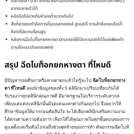
ไม่ควรคลำ นวด จับบริเวณที่ฉีดโบท็อกเพราะอาจจะมีโอกาสทำให้ตัว
ยากระจายตัวได้
หลังฉีดไม่ควรก้มหัวลงต่ำมากเกินไป
สิ่งที่ควรงดทำคือการดื่มแอลกอฮอล์ สูบบุหรี่ การเข้าห้องอบไอน้ำ
ห้องที่มีความร้อนสูง
หลังการฉีดโบท็อกยกหางตาสามารถใช้ชีวิตตามปกติได้แค่เพียงทำ
ตามข้อแนะนำของแพทย์
สรุป ฉีดโบท็อกยกหางตา ที่ไหนดี
มีปัญหารอยตีนกาหรือหางตาตกแล้วไม่รู้จะไป
ฉีดโบท็อกยกหาง
ตา ที่ไหนดี
ลองนำข้อมูลของทั้ง 5 คลินิกมาเปรียบเทียบกันได้
รับรองว่าทุกคลินิกคุณภาพดี มีมาตรฐานในบริการระดับสากล
เพียงแต่แต่ละคลินิกนั้นมีจุดเด่นแตกต่างกันออกไป จึงอยากให้
ศึกษาข้อมูลให้มากก่อนตัดสินใจ จะได้เลือกคลินิกเสริมความงาม
ได้ตรงตามความต้องการ เลือกให้ได้คุณภาพในทุกขั้นตอนของการ
ดูแลตั้งแต่เริ่มต้นไปจนถึงช่วงสุดท้ายของการทำ ศัลยกรรมฉีดโบท็