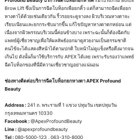
Profound Beauty บริการฉีดโบท็อกยกหางตา
มีโปรแกรม Botox
Brow Lift ซึ่งเป็นการฉีดโบท็อกเพื่อยกคิ้ว แต่ก็สามารถฉีดเพื่อยก
หางตาได้ด้วยเช่นเดียวกัน ริ้วรอยจะดูจางลง ผิวบริเวณหางตาจะ
เรียบเนียนและยกกระชับมากขึ้น แก้ไขปัญหาหางตาตกหย่อน แต่
เนื่องจากผิวพรรณบริเวณนี้ค่อนข้างบาง เพราะฉะนั้นก็ต้องฉีดกับ
แพทย์ผู้เชี่ยวชาญเพื่อให้ผลลัพธ์ออกมาดูสวยงามเป็นธรรมชาติ
คนไข้จะได้แสดงสีหน้าได้ตามปกติ ใบหน้าไม่ดูแข็งหรือตึงมากจน
เกินไป ดังนั้นก็มาใช้บริการกับ APEX ได้เลย เพราะรับรองว่าแพทย์
ฉีดโบท็อกของที่นี่มีความเชี่ยวชาญอย่างแน่นอน
ช่องทางติดต่อบริการฉีดโบท็อกยกหางตา APEX Profound
Beauty
Address :
241 ถ. พระรามที่ 1 แขวง ปทุมวัน เขตปทุมวัน
กรุงเทพมหานคร 10330
Facebook :
@ApexProfoundBeauty
Line :
@apexprofoundbeauty
Tel :
080-5000-123 , 063-310-8000