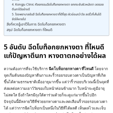
4. Kongju Clinic ศัลยกรรมฉีดโบท็อกยกหางตา ยกกระชับผิวหนังตา ลดรอย
ตีนกาได้อย่างดี
5. โรงพยาบาลยันฮี ฉีดโบท็อกยกหางตาที่ดีที่สุด ผิวอ่อนกว่าวัย ลดริ้วที่เห็นได้
ชัดให้หายไป
สิ่งที่ควรรู้เอาไว้ในการ ฉีดโบท็อกยกหางตา
สรุป ฉีดโบท็อกยกหางตา ที่ไหนดี
5 อันดับ ฉีดโบท็อกยกหางตา ที่ไหนดี
แก้ปัญหาตีนกา หางตาตกอย่างได้ผล
ความต้องการที่จะใช้บริการ
ฉีดโบท็อกยกหางตา ที่ไหนดี
โดยจาก
จุดเริ่มต้นของปัญหาตีนกาและริ้วรอยรอบดวงตาเป็นปัญหาที่เกิด
ขึ้นได้ตามธรรมชาติเมื่ออายุมากขึ้น แต่ว่าริ้วรอยบริเวณนี้เป็นจุดที่
ส่งผลต่อความเยาว์วัยของใบหน้าค่อนข้างมาก ใบหน้าจะดูมีอายุ
ไม่สดใส ยิ่งถ้าใครมีถุงใต้ตาร่วมด้วยก็จะดูแก่มากขึ้นไปอีก
ปัจจุบันนี้มีหลายวิธีที่ช่วยยกหางตาและลดเลือนริ้วรอยรอบดวงตา
ได้ แต่ว่าการฉีดโบท็อกเป็นหนึ่งในวิธีที่ได้ผลดี เห็นผลไวและเจ็บ