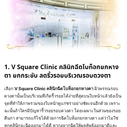
1. V Square Clinic คลินิกฉีดโบท็อกยกหาง
ตา ยกกระชับ ลดริ้วรอยบริเวณรอบดวงตา
เลือก
V Square Clinic คลินิกฉีดโบท็อกยกหางตา
ผิวพรรณรอบ
ดวงตานั้นเป็นบริเวณที่เกิดริ้วรอยได้ง่ายที่สุดบนใบหน้าแล้วยังเป็น
จุดที่ทำให้ภาพรวมของใบหน้าดูแก่ชราอย่างชัดเจนอีกด้วย เพราะ
ฉะนั้นถ้าใครมีปัญหาริ้วรอยรอบดวงตา โดยเฉพาะในส่วนของรอย
ตีนกา สามารถแก้ไขได้ด้วยการฉีดโบท็อกยกหางตา แต่ว่าไม่ใช่
ทุกคลินิกจะฉีดออกมาได้ดี หากอยากฉีดให้ผลลัพธ์ออกมาดีและ