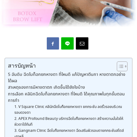
สารบัญหน้า
5 อันดับ ฉีดโบท็อกยกหางตา ที่ไหนดี แก้ปัญหาตีนกา หางตาตกอย่าง
ได้ผล
สาเหตุของการมีหางตาตก เกิดขึ้นได้ยังไงบ้าง
การเลือก คลินิกฉีดโบท็อกยกหางตา ที่ไหนดี ได้คุณภาพในทุกขั้นตอน
การทำ
1. V Square Clinic คลินิกฉีดโบท็อกยกหางตา ยกกระชับ ลดริ้วรอยบริเวณ
รอบดวงตา
2. APEX Profound Beauty บริการฉีดโบท็อกยกหางตา สร้างความมั่นใจให้
ผิวตาได้ทันที
3. Gangnam Clinic ฉีดโบท็อกยกหางตา ฉีดเสริมผิวรอบตายกกระชับสไตล์
เกาหลี