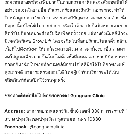
รอยรอบดวงตาก็จะเพิ่มมากขึ้นตามธรรมชาติและจะสังเกตเห็นได้
อย่างชัดเจนในยามยิ้ม หัวเราะหรือแสดงสีหน้า นอกจากจะทำให้
ใบหน้าดูแก่กว่าวัยแล้วบางรายอาจมีปัญหาหางตาตกร่วมด้วย ซึ่ง
ปัญหานี้แก้ไขได้ไม่ยากด้วยการฉีดโบท็อก ปกติแล้วหลายคนอาจ
คิดว่าโบท็อกเหมาะสำหรับฉีดเพื่อลดริ้วรอย แต่ทางกังนัมคลินิกจะ
มีเทคนิคพิเศษ Brow Lift โดยจะฉีดโบท็อกบริเวณโหนกคิ้ว กล้าม
เนื้อที่ไปดึงหนังตาให้ตกก็จะคลายตัวลง หางตาก็จะยกขึ้น ดวงตา
สดใสดูคมเฉี่ยวมากขึ้นโดยไม่ต้องพึ่งมีดหมอเลย หากมีปัญหาหาง
ตาตกก็มาฉีดโบท็อกที่กังนัมคลินิกกันได้ คลินิกใช้โบท็อกของแท้
คุณภาพดี สามารถตรวจสอบได้ โดยผู้เข้ารับบริการจะได้เห็น
ผลิตภัณฑ์ก่อนเปิดใช้งานทุกครั้ง
ช่องทางติดต่อฉีดโบท็อกยกหางตา Gangnam Clinic
Address :
อาคารสยามสแควร์วัน ชั้น6 เลขที่ 388 ถ. พระรามที่ 1
แขวง ปทุมวัน เขตปทุมวัน กรุงเทพมหานคร 10330
Facebook :
@gangnamclinic