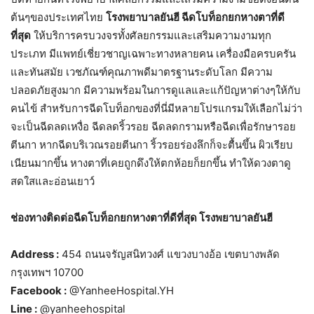
ต้นๆของประเทศไทย
โรงพยาบาลยันฮี ฉีดโบท็อกยกหางตาที่ดี
ที่สุด
ให้บริการครบวงจรทั้งศัลยกรรมและเสริมความงามทุก
ประเภท มีแพทย์เชี่ยวชาญเฉพาะทางหลายคน เครื่องมือครบครัน
และทันสมัย เวชภัณฑ์คุณภาพดีมาตรฐานระดับโลก มีความ
ปลอดภัยสูงมาก มีความพร้อมในการดูแลและแก้ปัญหาต่างๆให้กับ
คนไข้ สำหรับการฉีดโบท็อกของที่นี่มีหลายโปรแกรมให้เลือกไม่ว่า
จะเป็นฉีดลดเหงื่อ ฉีดลดริ้วรอย ฉีดลดกรามหรือฉีดเพื่อรักษารอย
ตีนกา หากฉีดบริเวณรอยตีนกา ริ้วรอยร่องลึกก็จะตื้นขึ้น ผิวเรียบ
เนียนมากขึ้น หางตาที่เคยถูกดึงให้ตกห้อยก็ยกขึ้น ทำให้ดวงตาดู
สดใสและอ่อนเยาว์
ช่องทางติดต่อฉีดโบท็อกยกหางตาที่ดีที่สุด
โรงพยาบาลยันฮี
Address :
454 ถนนจรัญสนิทวงศ์ แขวงบางอ้อ เขตบางพลัด
กรุงเทพฯ 10700
Facebook :
@YanheeHospital.YH
Line :
@yanheehospital