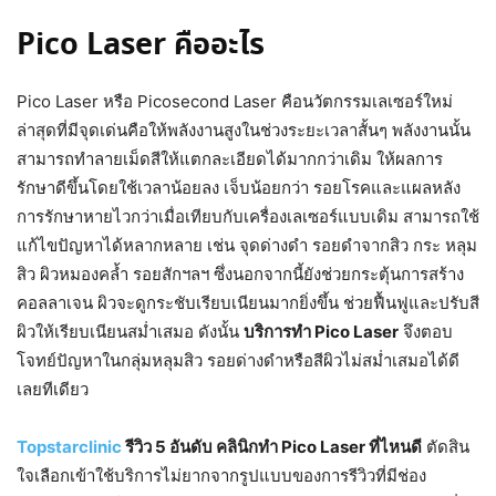
Pico Laser คืออะไร
Pico Laser หรือ Picosecond Laser คือนวัตกรรมเลเซอร์ใหม่
ล่าสุดที่มีจุดเด่นคือให้พลังงานสูงในช่วงระยะเวลาสั้นๆ พลังงานนั้น
สามารถทำลายเม็ดสีให้แตกละเอียดได้มากกว่าเดิม ให้ผลการ
รักษาดีขึ้นโดยใช้เวลาน้อยลง เจ็บน้อยกว่า รอยโรคและแผลหลัง
การรักษาหายไวกว่าเมื่อเทียบกับเครื่องเลเซอร์แบบเดิม สามารถใช้
แก้ไขปัญหาได้หลากหลาย เช่น จุดด่างดำ รอยดำจากสิว กระ หลุม
สิว ผิวหมองคล้ำ รอยสักฯลฯ ซึ่งนอกจากนี้ยังช่วยกระตุ้นการสร้าง
คอลลาเจน ผิวจะดูกระชับเรียบเนียนมากยิ่งขึ้น ช่วยฟื้นฟูและปรับสี
ผิวให้เรียบเนียนสม่ำเสมอ ดังนั้น
บริการทำ Pico Laser
จึงตอบ
โจทย์ปัญหาในกลุ่มหลุมสิว รอยด่างดำหรือสีผิวไม่สม่ำเสมอได้ดี
เลยทีเดียว
Topstarclinic
รีวิว 5 อันดับ คลินิกทำ Pico Laser ที่ไหนดี
ตัดสิน
ใจเลือกเข้าใช้บริการไม่ยากจากรูปแบบของการรีวิวที่มีช่อง