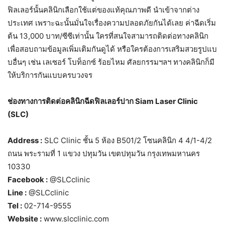
ฟิลเลอร์นั้นคลินิกเลือกใช้แต่ของแท้คุณภาพดี นำเข้าจากต่าง
ประเทศ เพราะฉะนั้นมั่นใจเรื่องความปลอดภัยกันได้เลย ค่าฉีดเริ่ม
ต้น 13,000 บาท/ซีซีเท่านั้น ใครที่สนใจสามารถติดต่อทางคลินิก
เพื่อสอบถามข้อมูลเพิ่มเติมกันดูได้ หรือใครต้องการเสริมสวยรูปแบ
บอื่นๆ เช่น เลเซอร์ โบท็อกซ์ ร้อยไหม ศัลยกรรมฯลฯ ทางคลินิกก็มี
ให้บริการกันแบบครบวงจร
ช่องทางการติดต่อคลินิกฉีดฟิลเลอร์ปาก Siam Laser Clinic
(SLC)
Address :
SLC Clinic ชั้น 5 ห้อง B501/2 โซนคลินิก 4 4/1-4/2
ถนน พระรามที่ 1 แขวง ปทุมวัน เขตปทุมวัน กรุงเทพมหานคร
10330
Facebook :
@SLCclinic
Line :
@SLCclinic
Tel :
02-714-9555
Website :
www.slcclinic.com