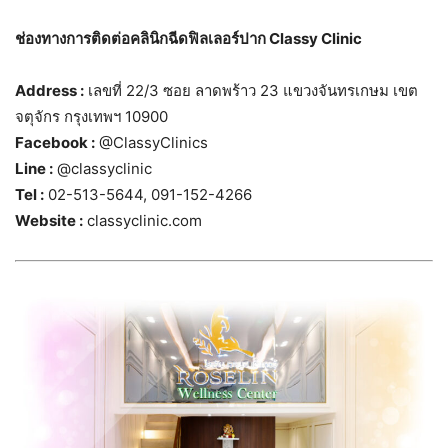
ช่องทางการติดต่อคลินิกฉีดฟิลเลอร์ปาก Classy Clinic
Address :
เลขที่ 22/3 ซอย ลาดพร้าว 23 แขวงจันทรเกษม เขต
จตุจักร กรุงเทพฯ 10900
Facebook :
@ClassyClinics
Line :
@classyclinic
Tel :
02-513-5644, 091-152-4266
Website :
classyclinic.com