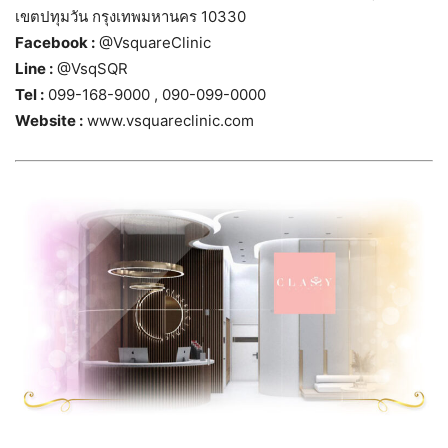
เขตปทุมวัน กรุงเทพมหานคร 10330
Facebook :
@VsquareClinic
Line :
@VsqSQR
Tel :
099-168-9000 , 090-099-0000
Website :
www.vsquareclinic.com