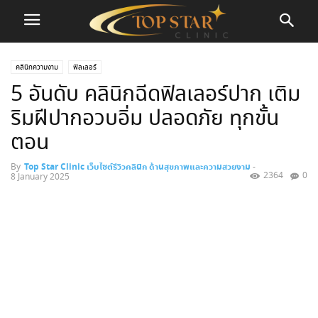
คลินิกความงาม
ฟิลเลอร์
5 อันดับ คลินิกฉีดฟิลเลอร์ปาก เติม
ริมฝีปากอวบอิ่ม ปลอดภัย ทุกขั้น
ตอน
By
Top Star Clinic เว็บไซต์รีวิวคลินิก ด้านสุขภาพและความสวยงาม
-
2364
0
8 January 2025