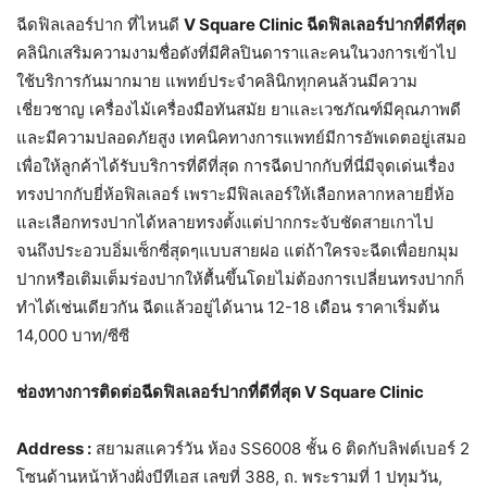
ฉีดฟิลเลอร์ปาก ที่ไหนดี
V Square Clinic ฉีดฟิลเลอร์ปากที่ดีที่สุด
คลินิกเสริมความงามชื่อดังที่มีศิลปินดาราและคนในวงการเข้าไป
ใช้บริการกันมากมาย แพทย์ประจำคลินิกทุกคนล้วนมีความ
เชี่ยวชาญ เครื่องไม้เครื่องมือทันสมัย ยาและเวชภัณฑ์มีคุณภาพดี
และมีความปลอดภัยสูง เทคนิคทางการแพทย์มีการอัพเดตอยู่เสมอ
เพื่อให้ลูกค้าได้รับบริการที่ดีที่สุด การฉีดปากกับที่นี่มีจุดเด่นเรื่อง
ทรงปากกับยี่ห้อฟิลเลอร์ เพราะมีฟิลเลอร์ให้เลือกหลากหลายยี่ห้อ
และเลือกทรงปากได้หลายทรงตั้งแต่ปากกระจับชัดสายเกาไป
จนถึงประอวบอิ่มเซ็กซี่สุดๆแบบสายฝอ แต่ถ้าใครจะฉีดเพื่อยกมุม
ปากหรือเติมเต็มร่องปากให้ตื้นขึ้นโดยไม่ต้องการเปลี่ยนทรงปากก็
ทำได้เช่นเดียวกัน ฉีดแล้วอยู่ได้นาน 12-18 เดือน ราคาเริ่มต้น
14,000 บาท/ซีซี
ช่องทางการติดต่อฉีดฟิลเลอร์ปากที่ดีที่สุด V Square Clinic
Address :
สยามสแควร์วัน ห้อง SS6008 ชั้น 6 ติดกับลิฟต์เบอร์ 2
โซนด้านหน้าห้างฝั่งบีทีเอส เลขที่ 388, ถ. พระรามที่ 1 ปทุมวัน,