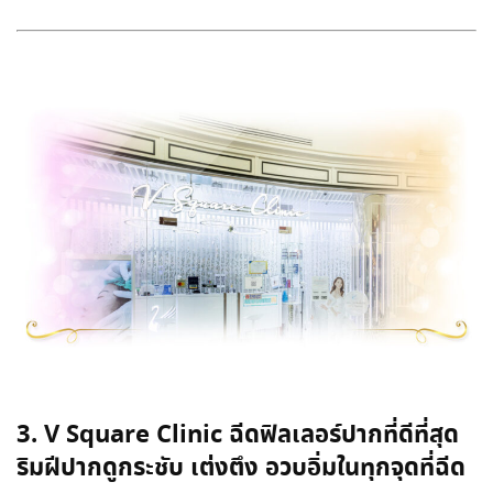
3. V Square Clinic ฉีดฟิลเลอร์ปากที่ดีที่สุด
ริมฝีปากดูกระชับ เต่งตึง อวบอิ่มในทุกจุดที่ฉีด