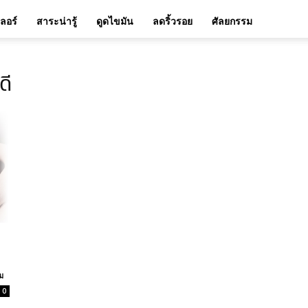
เลอร์
สาระน่ารู้
ดูดไขมัน
ลดริ้วรอย
ศัลยกรรม
ดี
ม
0