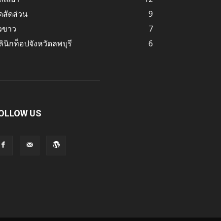
ดสัดส่วน
9
ิวขาว
7
ินิกท็อปจังหวัดลพบุรี
6
OLLOW US