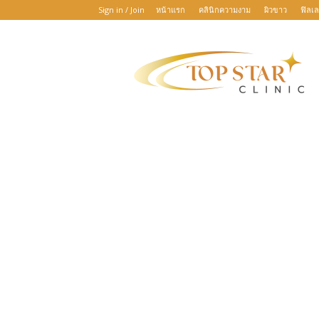
Sign in / Join
หน้าแรก
คลินิกความงาม
ผิวขาว
ฟิลเล
TOP
STAR
CLINIC
:
เพราะ
ความ
สวย
บันดาล
ทุก
ความ
สำเร็จ