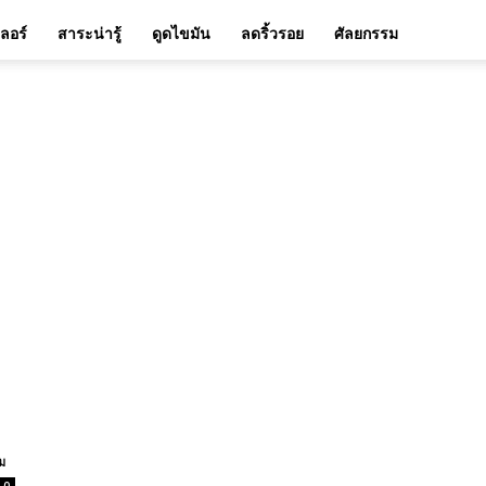
เลอร์
สาระน่ารู้
ดูดไขมัน
ลดริ้วรอย
ศัลยกรรม
ม