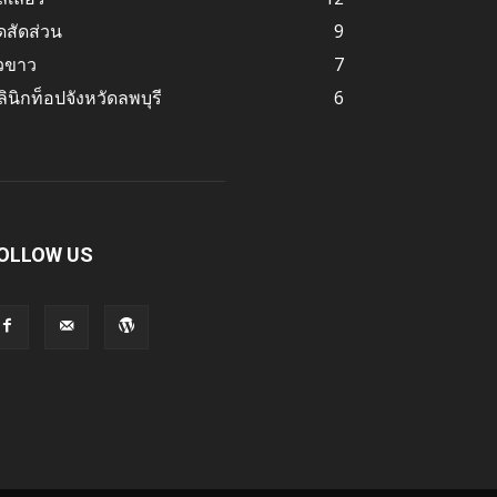
ดสัดส่วน
9
ิวขาว
7
ินิกท็อปจังหวัดลพบุรี
6
OLLOW US