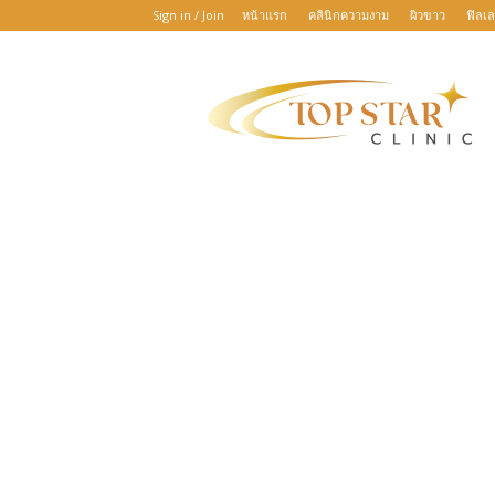
Sign in / Join
หน้าแรก
คลินิกความงาม
ผิวขาว
ฟิลเล
TOP
STAR
CLINIC
:
เพราะ
ความ
สวย
บันดาล
ทุก
ความ
สำเร็จ