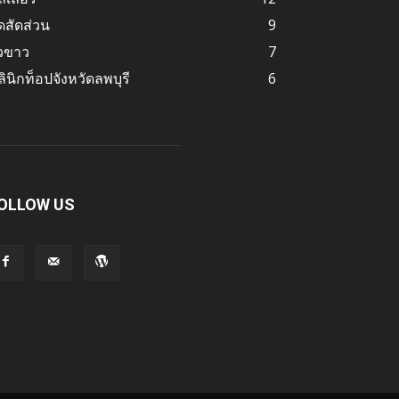
ดสัดส่วน
9
ิวขาว
7
ินิกท็อปจังหวัดลพบุรี
6
OLLOW US