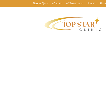
Sign in / Join
หน้าแรก
คลินิกความงาม
ผิวขาว
ฟิลเล
TOP
STAR
CLINIC
:
เพราะ
ความ
สวย
บันดาล
ทุก
ความ
สำเร็จ