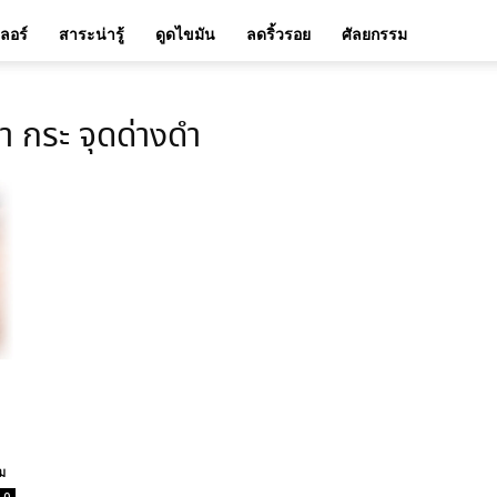
เลอร์
สาระน่ารู้
ดูดไขมัน
ลดริ้วรอย
ศัลยกรรม
ฝ้า กระ จุดด่างดำ
ำ
ม