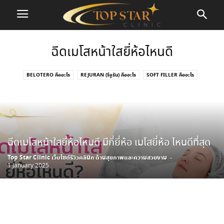
ฉีดเมโสหน้าใสยี่ห้อไหนดี
BELOTERO คืออะไร
REJURAN (รีจูรัน) คืออะไร
SOFT FILLER คืออะไร
ฉีดฟิลเลอร์อันตรายไหม
ฉีดเมโสหน้าใสยี่ห้อไหนดี
ฉีดเมโสแฟต กี่วันเห็นผล
ฉีดเมโสแฟต อยู่ได้นานแค่ไหน
ฉีดเมโสแฟตต้นขา
ฉีดเมโสแฟตแขน
ฉีดเมโสแฟตแล้ว หน้าบวม
ร้อยไหมกับฉีดโบอันไหนดีกว่า
รู้ก่อนฉีดเมโสแฟต
วิธีรักษาฝ้า กระ จุดด่างดำ
วิธีลดเหนียง ไขมันใต้คางเยอะ
สิวที่คาง คืออะไร
ฉีดเมโสหน้าใสยี่ห้อไหนดี มีกี่ยี่ห้อ เมโสยี่ห้อ ไหนดีที่สุด
สิวเสี้ยน เกิดจากอะไร
สิวไม่มีหัว เกิดจากอะไร
หลังฉีดมาเด้ ควรดูแลยังไง
หลังฉีดเมโสแฟต ห้ามทำอะไรบ้าง
เมโสแฟต
เมโสแฟตเหนียง
เสริมจมูก ราคาเท่าไหร่
Top Star Clinic เว็บไซต์รีวิวคลินิก ด้านสุขภาพและความสวยงาม
-
1 January 2025