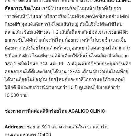
ต้องการดึงหน้าแบบไม่ต้องผ่าตัดทำอย่างไรดี?
AGALIGO CLINIC
ศัลยกรรมร้อยไหม
เรามีโปรแกรมร้อยไหมหน้าเรียวที่เรียกว่า
“การดึงหน้าไร้แผล” หรือการร้อยไหมด้วยเทคนิคพิเศษอย่าง Mini
Facelift จุดเด่นคือการใช้ไหมเส้นใหญ่ ดังนั้นจึงไม่ต้องใช้ไหม
หลายเส้น ร้อยแค่ข้างละ 1-2 เส้นก็เห็นผลลัพธ์ชัดเจน แรงยกดี ผิว
ยกกระชับได้ดีกว่าแม้จะใช้ไหมน้อยกว่า หน้าไม่บวมช้ำ และเจ็บ
น้อยมาก หลังร้อยไหมแล้วหน้าจะดูอ่อนเยาว์ ลดอายุลงได้มากกว่า
5 ปีเลยทีเดียว ไหมที่ทางคลินิกเลือกใช้นั้นเป็นไหมอิตาลี ผลิตจาก
วัสดุ 2 ชนิดได้แก่ PCL และ PLLA มีคุณสมบัติช่วยกระตุ้นการผลิต
คอลลาเจนได้ดีและยังอยู่ได้นาน 12-24 เดือน นับว่าเป็นไหมที่อยู่
ได้นานที่สุดในปัจจุบัน ร้อยไหมกับอะกาลิโกการันตรีด้วยแพทย์
ฝีมือดี มีประสบการณ์มานานกว่า 10 ปี ดูแลคนไข้มาแล้วกว่า
10,000 ราย
ช่องทางการติดต่อคลินิกร้อยไหม AGALIGO CLINIC
Address :
ซอย อารีย์ 1 แขวง สามเสนใน เขตพญาไท
กรุงเทพมหานคร 10400