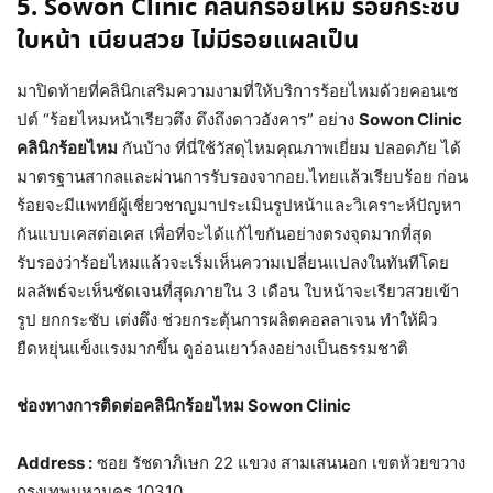
5. Sowon Clinic คลินิกร้อยไหม ร้อยกระชับ
ใบหน้า เนียนสวย ไม่มีรอยแผลเป็น
มาปิดท้ายที่คลินิกเสริมความงามที่ให้บริการร้อยไหมด้วยคอนเซ
ปต์ “ร้อยไหมหน้าเรียวตึง ดึงถึงดาวอังคาร” อย่าง
Sowon Clinic
คลินิกร้อยไหม
กันบ้าง ที่นี่ใช้วัสดุไหมคุณภาพเยี่ยม ปลอดภัย ได้
มาตรฐานสากลและผ่านการรับรองจากอย.ไทยแล้วเรียบร้อย ก่อน
ร้อยจะมีแพทย์ผู้เชี่ยวชาญมาประเมินรูปหน้าและวิเคราะห์ปัญหา
กันแบบเคสต่อเคส เพื่อที่จะได้แก้ไขกันอย่างตรงจุดมากที่สุด
รับรองว่าร้อยไหมแล้วจะเริ่มเห็นความเปลี่ยนแปลงในทันทีโดย
ผลลัพธ์จะเห็นชัดเจนที่สุดภายใน 3 เดือน ใบหน้าจะเรียวสวยเข้า
รูป ยกกระชับ เต่งตึง ช่วยกระตุ้นการผลิตคอลลาเจน ทำให้ผิว
ยืดหยุ่นแข็งแรงมากขึ้น ดูอ่อนเยาว์ลงอย่างเป็นธรรมชาติ
ช่องทางการติดต่อคลินิกร้อยไหม Sowon Clinic
Address :
ซอย รัชดาภิเษก 22 แขวง สามเสนนอก เขตห้วยขวาง
กรุงเทพมหานคร 10310